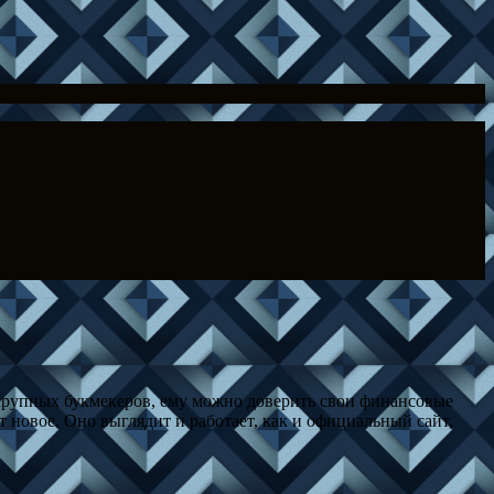
х крупных букмекеров, ему можно доверить свои финансовые
т новое. Оно выглядит и работает, как и официальный сайт,