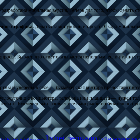
разработана мобильная версия. Теперь для того, чтобы делать ст
.
много трафика.
Делать ставки удобно и просто. Скоро мобильны
опросы. Бывает, что ответ оказывается неполным, если нужно у
артны и уверены в себе — букмекерская контора предоставит во
круглосуточно с компьютера, телефона или планшета — нужен то
скучать. Букмекер выплачивает все выигрыши и обязательно прок
1xbet зеркало
1xBet зеркало на 
1xBet вход
1xBet доступ