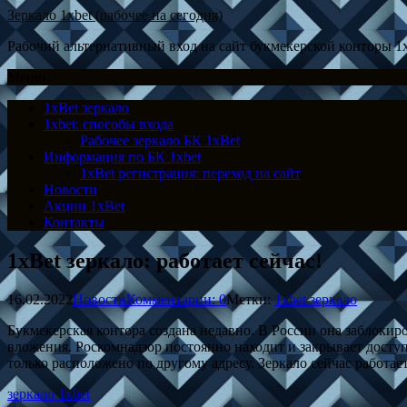
Зеркало 1xbet (рабочее на сегодня)
Рабочий альтернативный вход на сайт букмекерской конторы 1
Меню
1xBet зеркало
1xbet: способы входа
Рабочее зеркало БК 1xBet
Информация по БК 1xbet
1xBet регистрация: переход на сайт
Новости
Акции 1xBet
Контакты
1xBet зеркало: работает сейчас!
16.02.2022
Новости
Комментарии: 0
Метки:
1xbet зеркало
Букмекерская контора создана недавно. В России она заблокир
вложения. Роскомнадзор постоянно находит и закрывает доступ 
только расположено по другому адресу. Зеркало сейчас работает
зеркало 1xbet