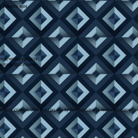
. Решать вам.
получение средств.
нь подозрительно.
делать ставки. Это быстро, но лучше заполнить максимальное