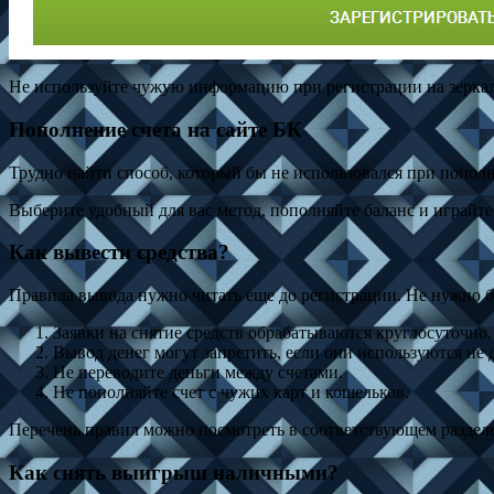
Не используйте чужую информацию при регистрации на зеркале
Пополнение счета на сайте БК
Трудно найти способ, который бы не использовался при пополн
Выберите удобный для вас метод, пополняйте баланс и играйте
Как вывести средства?
Правила вывода нужно читать еще до регистрации. Не нужно б
Заявки на снятие средств обрабатываются круглосуточно.
Вывод денег могут запретить, если они используются не 
Не переводите деньги между счетами.
Не пополняйте счет с чужих карт и кошельков.
Перечень правил можно посмотреть в соответствующем разделе
Как снять выигрыш наличными?