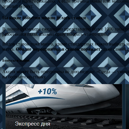
пройдите идентификацию. А если причина обман или мошеннич
депозит вернут.
На какие события можно делать ставки
В линии букмекера ежедневно представлено более 1000 событий
разбегаются глаза, сложно сразу выбрать что-то одно.
Видов ставок тоже много, кроме стандартных можно выбрать и 
матча.
Обилие мероприятий и ставок поражает
, даже самый 
Бонусы и акции
Акция может быть приурочена ко дню недели: «Среда — умнож
на бесплатную ставку.