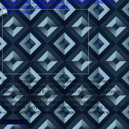
контора
,
1xBet зеркало рабочее
,
1xbet рабочее зеркало на
сегодня
,
домен
,
зеркало
,
рабочий
Искать актуальный адрес сайта букмекера больше не нужно.
Зайти на портал прямо сейчас можно через рабочее 1xbet
зеркало на сегодня! Если существуют проблемы с доступом —
значит провайдер ограничил вход по рекомендации
российской службы по надзору в сфере цифровых
технологий. Ситуация — не повод расстраиваться, а тем более
— не играть. Виртуальные площадки букмекерских контор …
Читать далее