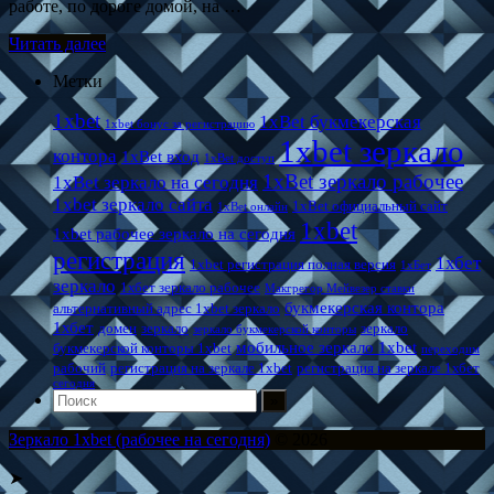
работе, по дороге домой, на …
Читать далее
Метки
1xbet
1xBet букмекерская
1xbet бонус за регистрацию
1xbet зеркало
контора
1xBet вход
1xBet доступ
1xBet зеркало рабочее
1xBet зеркало на сегодня
1xbet зеркало сайта
1xBet официальный сайт
1xBet онлайн
1xbet
1xbet рабочее зеркало на сегодня
регистрация
1хбет
1xbet регистрация полная версия
1хБет
зеркало
1хбет зеркало рабочее
Макгрегор Мейвезер ставки
букмекерская контора
альтернативный адрес 1xbet зеркало
1хбет
домен
зеркало
зеркало
зеркало букмекерской конторы
мобильное зеркало 1xbet
букмекерской конторы 1xbet
переходим
рабочий
регистрация на зеркале 1xbet
регистрация на зеркале 1хбет
сегодня
Зеркало 1xbet (рабочее на сегодня)
© 2026
➤