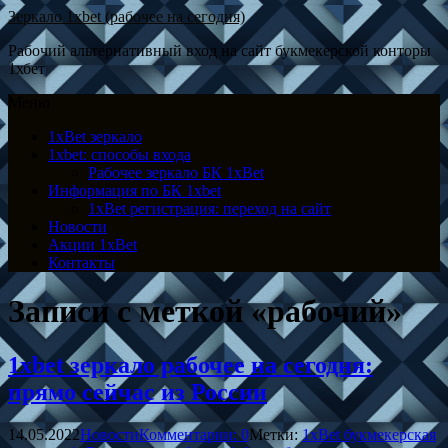
Зеркало 1xbet (рабочее на сегодня)
Рабочий альтернативный вход на сайт букмекерской конторы
1хбет
Меню
1xBet зеркало
1xbet: способы входа
Рабочее зеркало БК 1xBet
Информация по БК 1xbet
1xBet регистрация: переход на сайт
Новости
Акции 1xBet
Контакты
Записи с меткой «рабочий»
1xbet зеркало рабочее на сегодня:
прямо сейчас из России
14.05.2022
Новости
Комментарии: 0
Метки:
1xBet букмекерская