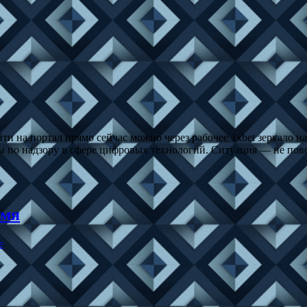
йти на портал прямо сейчас можно через рабочее 1xbet зеркало 
 по надзору в сфере цифровых технологий. Ситуация — не повод
емя
е