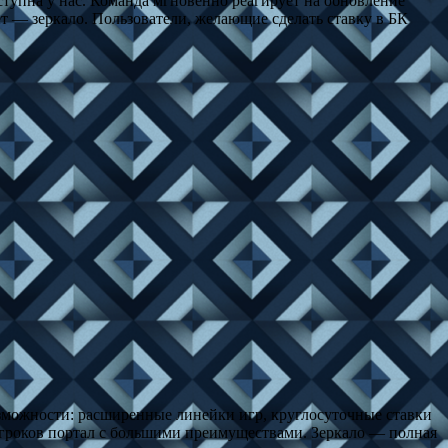
ступна у нас. Команда мгновенно реагирует на обновление
ет — зеркало. Пользователи, желающие сделать ставку в БК
озможности: расширенные линейки игр, круглосуточные ставки
и игроков портал с большими преимуществами. Зеркало — полная