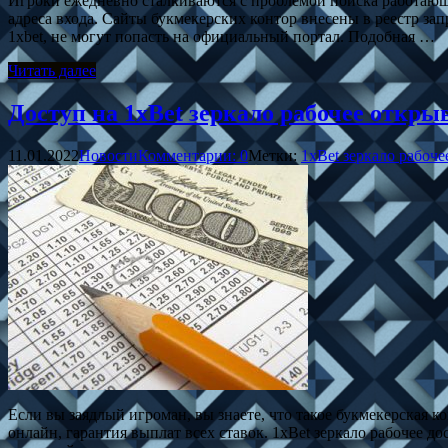
Игроки ежедневно сталкиваются с проблемой поиска работающих
адреса входа. Сайты букмекерских контор внесены в реестр за
1xbet, не могут попасть на официальный портал. Подобная …
Читать далее
Доступ на 1xBet зеркало рабочее открыв
11.01.2022
Новости
Комментарии: 0
Метки:
1xBet зеркало рабоче
Если вы заядлый игроман, вы знаете, что такое букмекерская
онлайн, гарантия выплат всех ставок. 1xBet зеркало рабочее 