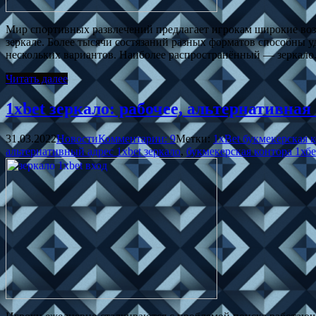
Мир спортивных развлечений предлагает игрокам широкие возм
зеркале. Более тысячи состязаний разных форматов способны 
нескольких вариантов. Наиболее распространённый — зеркало
Читать далее
1xbet зеркало: рабочее, альтернативная
31.03.2022
Новости
Комментарии: 9
Метки:
1xBet букмекерская 
альтернативный адрес 1xbet зеркало
,
букмекерская контора 1хбе