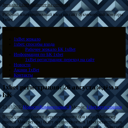
Зеркало 1xbet (рабочее на сегодня)
Рабочий альтернативный вход на сайт букмекерской конторы
1хбет
Меню
1xBet зеркало
1xbet: способы входа
Рабочее зеркало БК 1xBet
Информация по БК 1xbet
1xBet регистрация: переход на сайт
Новости
Акции 1xBet
Контакты
1xbet регистрация: 26 августа ждём в
БК
23.03.2022
Новости
Комментарии: 0
Метки:
1xbet регистрация
В преддверии самого перспективного боя года (Мейвезер
против Макгрегора) будет осуществляться 1xbet регистрация.
Не пропустите состязание планетарного масштаба. 26 августа