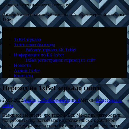
Зеркало 1xbet (рабочее на сегодня)
Рабочий альтернативный вход на сайт букмекерской конторы
1хбет
Меню
1xBet зеркало
1xbet: способы входа
Рабочее зеркало БК 1xBet
Информация по БК 1xbet
1xBet регистрация: переход на сайт
Новости
Акции 1xBet
Контакты
Переход на 1xBet зеркало сайта
20.05.2022
Акции 1xBet
Комментарии: 0
Метки:
1xbet зеркало
сайта
Наверное вы знаете, что такое 1xBet. Может вы даже хотели
попробовать поучаствовать, но столкнулись с проблемой —
сайт букмекера недоступен. Не волнуйтесь, проблема легко